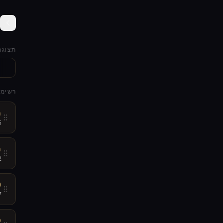
תצוגה
רשימת
ת
5
ת
2
0
7
Q