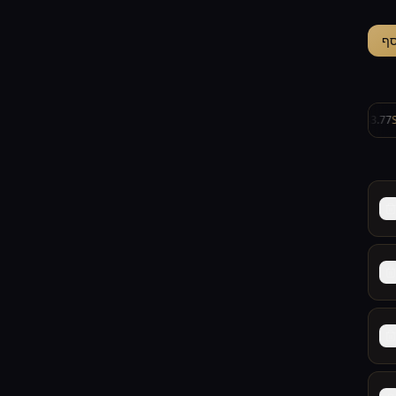
סף
-0.27%
3.72
USD/ILS
-0.15%
18,671.4
NASDAQ
+0.31%
5,243.77
S