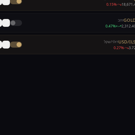
-0.15%
18,671.
GOL
זהב
+0.47%
2,312.4
USD/IL
דולר/שקל
-0.27%
3.7