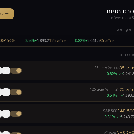
סרט מניות
הו
5
נכסים פעילים
 מקדימה
ת״א 35
2,041.5
+0.82%
ת״א 125
1,893.2
+0.54%
&P 500
 נכסים
״א 35
מדד תל אביב 35
+0.82%
2,041.
״א 125
מדד תל אביב 125
+0.54%
1,893.
S&P 50
S&P 500
+0.31%
5,243.7
NASDA
נאסד״ק