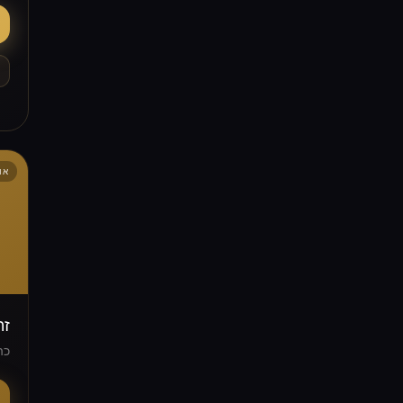
אופ
זה
כה