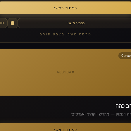
כפתור ראשי
כפתור משני
HEX
טקסט משני בצבע הזהב
ציה C
#A8813A
ב כהה
ה ועמוק — מרגיש יוקרתי ואגרסיבי
כפתור ראשי