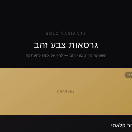
GOLD VARIANTS
גרסאות צבע זהב
השוואה בין 3 גוני זהב — לחץ על HEX להעתקה
כחי
#C9A96E
ב קלאסי