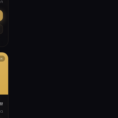
חם
אופ
זה
בה