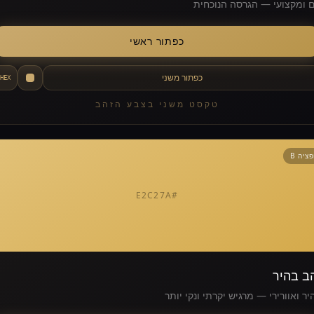
 ומקצועי — הגרסה הנוכחית
כפתור ראשי
כפתור משני
HEX
טקסט משני בצבע הזהב
ציה B
#E2C27A
ב בהיר
יר ואוורירי — מרגיש יקרתי ונקי יותר