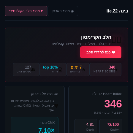
בינה
·
22.life
◉ מרכז הארנק
♥ מרכז הלב הקולקטיבי
הלב הקרימסון
❤️‍🔥
חדרי הלב · פעילות יומית · צמיחה קהילתית
❤️ כנס לחדרי הלב
340
7 ימים
top 18%
127
👥
🏆
🔥
♥
HEART SCORE
רצף ימים
דירוג
פעילים היום
Heart Index קהילה
השפעה על הארנק
346
ציון הלב הקולקטיבי משפיע ישירות
♥
על מכפיל הקהילה (CMX) בארנק
שלך
+18 ב-7 ימים ↑ 5.5%
CMX נוכחי
4.81
72/100
×7.10
Depth
Quality