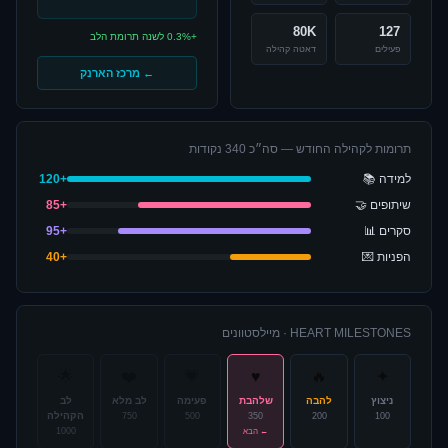
80K
127
+0.3% לשנה תרומת הלב
פעילים
דאטה קהילה
← מרכז הארנק
תרומות לקהילה החודש — סה״כ 340 נקודות
למידה 📚
+
120
שיתופים 🤝
+
85
סקרים 📊
+
95
הפניות 💌
+
40
HEART MILESTONES · מיילסטוונים
🌟
❤️
💗
♥
🔥
✦
ניצוץ
להבה
שלהבת
פעימה
לב מלא
לב
הקהילה
750
500
350
200
100
1000
← הבא